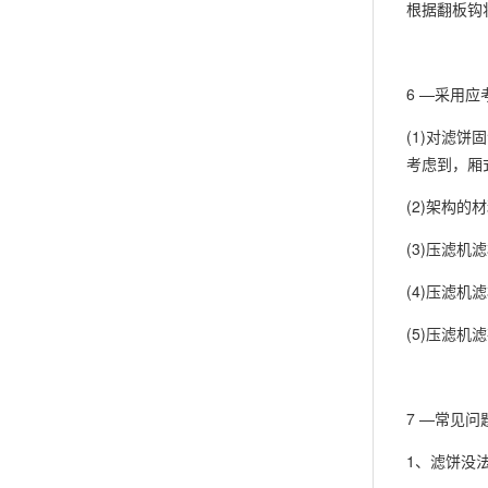
根据翻板钩
6 —采用应
(1)对滤
考虑到，厢
(2)架构
(3)压滤
(4)压滤
(5)压滤
7 —常见问
1、滤饼没