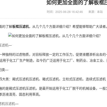
如何更加全面的了解板框
时间：2025-06-28 16:42:46
来源：本站
面的了解
板框压滤机
，从几个几个方面详细介绍？希望能够帮助广大读者
压滤机
—
一种独特的过虑物质，对目标释放一定的工作压力，促使液體渗析出去的
就运用于化工厂生产制造，迄今仍广泛运用于化工厂、制药业、冶金工业
归类—
四大类：厢式压滤机压滤机、箱式压滤机、立柱式压滤机、连续式压滤机
遍的是厢式压滤机压滤机，是最开始运用于化工厂脱干的机械设备，一般
渗沥液清亮、固态利用率高。
滤机压滤机
—