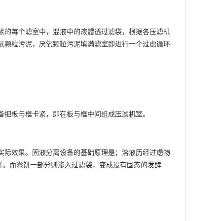
紧的每个滤室中，混液中的液體透过滤袋，根据各压滤机
氧颗粒污泥，厌氧颗粒污泥填满滤室即进行一个过虑循环
备把板与框卡紧，即在板与框中间组成压滤机室。
实际效果。固液分离设备的基础原理是；溶液历经过虑物
饼。而滮饼一部分则渗入过滤袋，变成没有固态的发酵