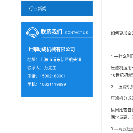
行业新闻
联系我们
CONTACT US
如何更加全
上海助成机械有限公司
1 —什么叫
地址：上海市浦东新区航头镇
联系人：万先生
压滤机运用
18世纪初
电话：15902188001
手机：18621119699
2 —压滤机
压滤机分成
运用比较普
固含量高、
3 —
厢式压