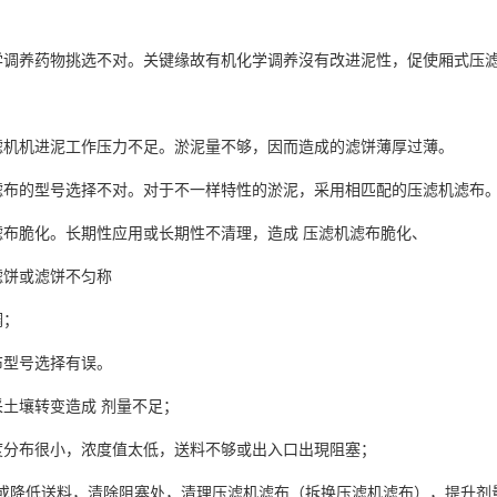
学调养药物挑选不对。关键缘故有机化学调养沒有改进泥性，促使厢式压
滤机机进泥工作压力不足。淤泥量不够，因而造成的滤饼薄厚过薄。
滤布的型号选择不对。对于不一样特性的淤泥，采用相匹配的压滤机滤布
滤布脆化。长期性应用或长期性不清理，造成 压滤机滤布脆化、
滤饼或滤饼不匀称
稠；
布型号选择有误。
采土壤转变造成 剂量不足；
度分布很小，浓度值太低，送料不够或出入口出現阻塞；
或降低送料，清除阻塞处，清理压滤机滤布（拆换压滤机滤布），提升剂