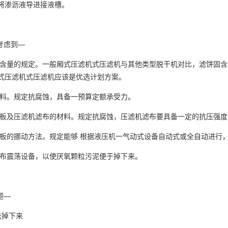
将渗沥液导进接液槽。
考虑到—
饼固含量的规定。一般厢式压滤机式压滤机与其他类型脱干机对比，滤饼固含
式压滤机式压滤机应该是优选计划方案。
的材料。规定抗腐蚀，具备一预算定额承受力。
机滤板及压滤机滤布的材料。规定抗腐蚀，压滤机滤布要具备一定的抗压强度
机滤板的挪动方法。规定能够 根据液压机一气动式设备自动式或全自动进行
机滤布震荡设备，以使厌氧颗粒污泥便于掉下来。
题—
法掉下来