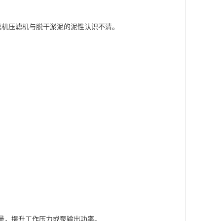
滤机压滤机与脱干淤泥的泥性认识不清。
。
量，提升工作压力或泵输出功率。