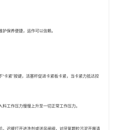
维护保养便捷，运作可以信赖。
“卡紧”按键，活塞杆促进卡紧板卡紧，当卡紧力抵达控
入料工作压力慢慢上升至一切正常工作压力。
机，迟缓打开进洗剂或送风闸阀，对厌氧颗粒污泥开展清