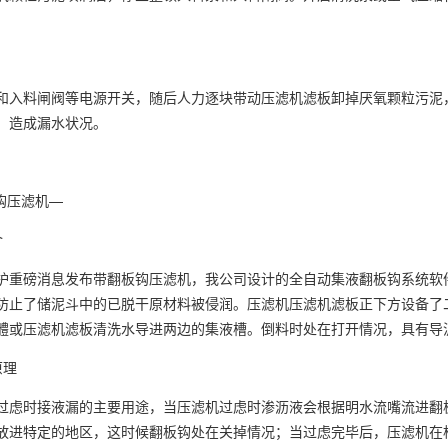
和入料闸阀等电源开关，随后人力逐块带动压滤机滤板卸掉厌氧颗粒污泥
，造成漏水状况。
板钩压滤机—
介
护重磅消息发布带翻板钩压滤机，我公司设计的全自动集液翻板钩系统软
防止了储泥斗中的已脱干原材料被侵润。压滤机压滤机滤板正下方设备了
體或压滤机滤板清洗水导进两边的集液槽。倒料时处在打开情况，具有导
原理
过虑时接液漏的主要用途，当压滤机过虑时渗沥液会根据明水流嘴流进翻
放进特定的地区，这时候翻板钩处在关掉情况；当过虑完毕后，压滤机在