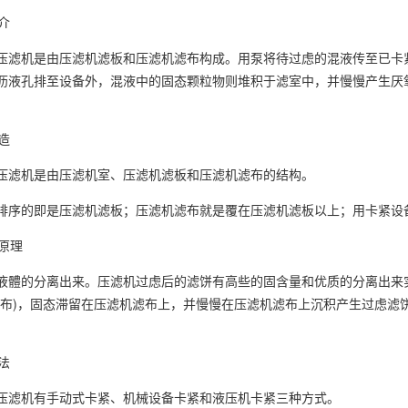
介
压滤机是由压滤机滤板和压滤机滤布构成。用泵将待过虑的混液传至已卡
沥液孔排至设备外，混液中的固态颗粒物则堆积于滤室中，并慢慢产生厌
造
压滤机是由压滤机室、压滤机滤板和压滤机滤布的结构。
排序的即是压滤机滤板；压滤机滤布就是覆在压滤机滤板以上；用卡紧设
原理
液體的分离出来。压滤机过虑后的滤饼有高些的固含量和优质的分离出来
滤布)，固态滞留在压滤机滤布上，并慢慢在压滤机滤布上沉积产生过虑滤
法
压滤机有手动式卡紧、机械设备卡紧和液压机卡紧三种方式。