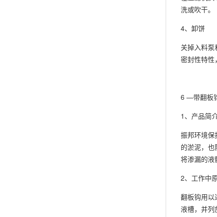
洗或吹干。
4、卸饼
关掉入料泵
密封性特性
6 —带翻
1、产品简
振邦环境保
的淤泥，也
将渗漏的液
2、工作中
翻板钩用以
液槽，并列