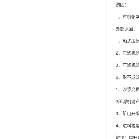
诱因：
1、有机化
外部原因：
1、厢式压
2、压滤机
3、压滤机
2、形不成
1、沙浆变
2压滤机滤
3、矿山开
4、进料粒
解决：提升