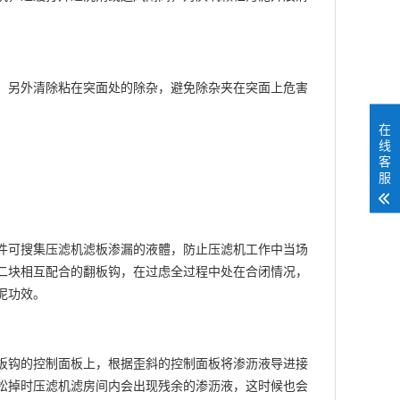
，另外清除粘在突面处的除杂，避免除杂夹在突面上危害
在
线
客
服
件可搜集压滤机滤板渗漏的液體，防止压滤机工作中当场
二块相互配合的翻板钩，在过虑全过程中处在合闭情况，
泥功效。
板钩的控制面板上，根据歪斜的控制面板将渗沥液导进接
松掉时压滤机滤房间内会出现残余的渗沥液，这时候也会