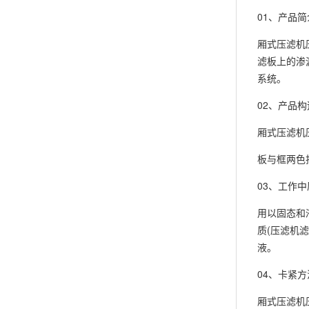
01、产品简
厢式压滤机
滤板上的渗
系统。
02、产品构
厢式压滤机
板与框两色
03、工作中
用以固态和
质(压滤机
液。
04、卡紧方
厢式压滤机