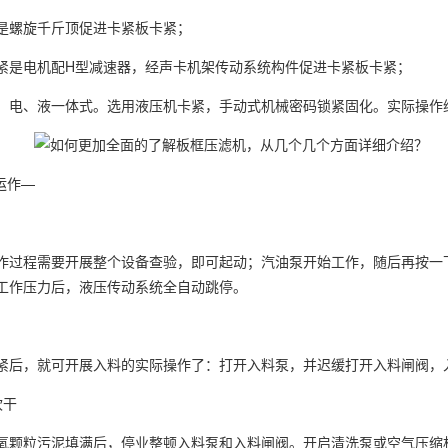
是螺旋千斤顶促进卡紧板卡紧；
紧是电机配H型减速器，经声卡机架传动系统构件促进卡紧板卡紧；
、电、液一体式。选用液压机卡紧，手动式机械密码锁紧固化。实际操作
运作—
作过程需要开展整个设备查验，即可起动；汽油泵开始工作，随后再按一下
工作压力后，液压传动系统全自动跳停。
紧后，就可开展入料的实际操作了：打开入料泵，并迟缓打开入料闸阀，
吹干
氧颗粒污泥填满后，停业整顿入料泵和入料闸阀。开启清洗泵或空气压缩